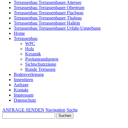
Terrassenbau Terrassenbauer Attersee
Terrassenbau Terrassenbauer Obertrum
Terrassenbau Terrassenbauer Flachgau
Terrassenbau Terrassenbauer Thalgau
Terrassenbau Terrassenbauer Hallein
Terrassenbau Terrassenbauer Urfahr-Umgebung
Home
Terrassenbau
WPC
Holz
Keramik
Poolumrandungen
Sichtschutzzäune
Runde Terrassen
Bodenverlegung
Innentüren
Anfrage
Kontakt
Impressum
Datenschutz
ANFRAGE SENDEN
Navigation
Suche
Suchen
nach: