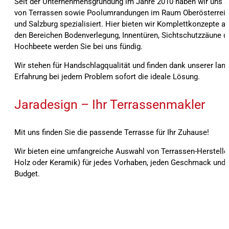
Seit der Unternehmensgründung im Jahre 2010 haben wir uns a
von Terrassen sowie Poolumrandungen im Raum Oberösterreic
und Salzburg spezialisiert. Hier bieten wir Komplettkonzepte an
den Bereichen Bodenverlegung, Innentüren, Sichtschutzzäune u
Hochbeete werden Sie bei uns fündig.
Wir stehen für Handschlagqualität und finden dank unserer lang
Erfahrung bei jedem Problem sofort die ideale Lösung.
Jaradesign – Ihr Terrassenmakler
Mit uns finden Sie die passende Terrasse für Ihr Zuhause!
Wir bieten eine umfangreiche Auswahl von Terrassen-Herstelle
Holz oder Keramik) für jedes Vorhaben, jeden Geschmack und f
Budget.
Seit der Unternehmensgründung im Jahre 2010 haben wir uns auf den Bau von Terrassen sowie Poolumrandungen im Raum Oberösterreich, Bayern und Salzburg spezialisiert
Komplettkonzepte an. Auch in den Bereichen Bodenverlegung, Innentüren, Sichtschutzzäune und Alu-Hochbeete werden Sie bei uns fündig. Bei der Ausführung und Umsetz
achten wir stets auf beste Materialqualität sowie höchste Präzision. Ökonomische Bauweise sowie Wiederverwertbarkeit und Verwendung geprüfter Materialien werden bei
stehen für Handschlagqualität und finden dank unserer langjährigen Erfahrung bei jedem Problem sofort die ideale Lösung. Wir bieten eine umfangreiche Auswahl von Terrass
oder Keramik) für jedes Vorhaben, jeden Geschmack und für jedes Budget.