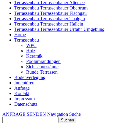
Terrassenbau Terrassenbauer Attersee
Terrassenbau Terrassenbauer Obertrum
Terrassenbau Terrassenbauer Flachgau
Terrassenbau Terrassenbauer Thalgau
Terrassenbau Terrassenbauer Hallein
Terrassenbau Terrassenbauer Urfahr-Umgebung
Home
Terrassenbau
WPC
Holz
Keramik
Poolumrandungen
Sichtschutzzäune
Runde Terrassen
Bodenverlegung
Innentüren
Anfrage
Kontakt
Impressum
Datenschutz
ANFRAGE SENDEN
Navigation
Suche
Suchen
nach: