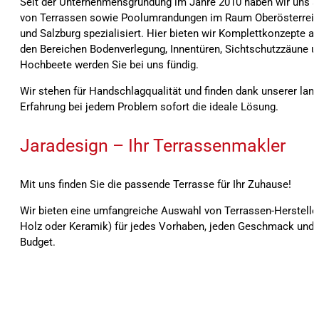
Seit der Unternehmensgründung im Jahre 2010 haben wir uns a
von Terrassen sowie Poolumrandungen im Raum Oberösterreic
und Salzburg spezialisiert. Hier bieten wir Komplettkonzepte an
den Bereichen Bodenverlegung, Innentüren, Sichtschutzzäune u
Hochbeete werden Sie bei uns fündig.
Wir stehen für Handschlagqualität und finden dank unserer lang
Erfahrung bei jedem Problem sofort die ideale Lösung.
Jaradesign – Ihr Terrassenmakler
Mit uns finden Sie die passende Terrasse für Ihr Zuhause!
Wir bieten eine umfangreiche Auswahl von Terrassen-Herstelle
Holz oder Keramik) für jedes Vorhaben, jeden Geschmack und f
Budget.
Seit der Unternehmensgründung im Jahre 2010 haben wir uns auf den Bau von Terrassen sowie Poolumrandungen im Raum Oberösterreich, Bayern und Salzburg spezialisiert
Komplettkonzepte an. Auch in den Bereichen Bodenverlegung, Innentüren, Sichtschutzzäune und Alu-Hochbeete werden Sie bei uns fündig. Bei der Ausführung und Umsetz
achten wir stets auf beste Materialqualität sowie höchste Präzision. Ökonomische Bauweise sowie Wiederverwertbarkeit und Verwendung geprüfter Materialien werden bei
stehen für Handschlagqualität und finden dank unserer langjährigen Erfahrung bei jedem Problem sofort die ideale Lösung. Wir bieten eine umfangreiche Auswahl von Terrass
oder Keramik) für jedes Vorhaben, jeden Geschmack und für jedes Budget.