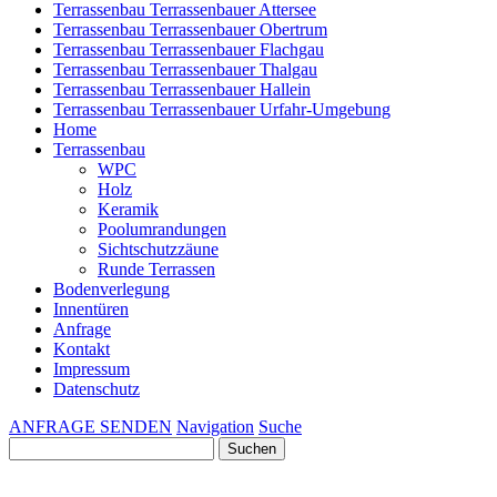
Terrassenbau Terrassenbauer Attersee
Terrassenbau Terrassenbauer Obertrum
Terrassenbau Terrassenbauer Flachgau
Terrassenbau Terrassenbauer Thalgau
Terrassenbau Terrassenbauer Hallein
Terrassenbau Terrassenbauer Urfahr-Umgebung
Home
Terrassenbau
WPC
Holz
Keramik
Poolumrandungen
Sichtschutzzäune
Runde Terrassen
Bodenverlegung
Innentüren
Anfrage
Kontakt
Impressum
Datenschutz
ANFRAGE SENDEN
Navigation
Suche
Suchen
nach: