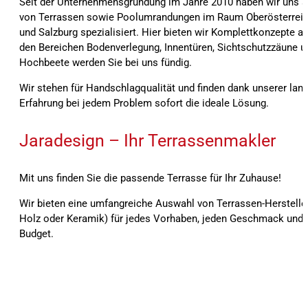
Seit der Unternehmensgründung im Jahre 2010 haben wir uns a
von Terrassen sowie Poolumrandungen im Raum Oberösterreic
und Salzburg spezialisiert. Hier bieten wir Komplettkonzepte an
den Bereichen Bodenverlegung, Innentüren, Sichtschutzzäune u
Hochbeete werden Sie bei uns fündig.
Wir stehen für Handschlagqualität und finden dank unserer lang
Erfahrung bei jedem Problem sofort die ideale Lösung.
Jaradesign – Ihr Terrassenmakler
Mit uns finden Sie die passende Terrasse für Ihr Zuhause!
Wir bieten eine umfangreiche Auswahl von Terrassen-Herstelle
Holz oder Keramik) für jedes Vorhaben, jeden Geschmack und f
Budget.
Seit der Unternehmensgründung im Jahre 2010 haben wir uns auf den Bau von Terrassen sowie Poolumrandungen im Raum Oberösterreich, Bayern und Salzburg spezialisiert
Komplettkonzepte an. Auch in den Bereichen Bodenverlegung, Innentüren, Sichtschutzzäune und Alu-Hochbeete werden Sie bei uns fündig. Bei der Ausführung und Umsetz
achten wir stets auf beste Materialqualität sowie höchste Präzision. Ökonomische Bauweise sowie Wiederverwertbarkeit und Verwendung geprüfter Materialien werden bei
stehen für Handschlagqualität und finden dank unserer langjährigen Erfahrung bei jedem Problem sofort die ideale Lösung. Wir bieten eine umfangreiche Auswahl von Terrass
oder Keramik) für jedes Vorhaben, jeden Geschmack und für jedes Budget.