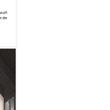
toff-
n der