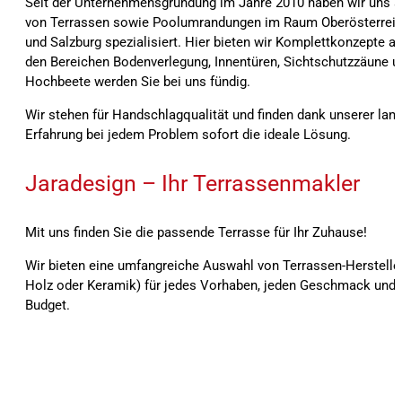
Seit der Unternehmensgründung im Jahre 2010 haben wir uns a
von Terrassen sowie Poolumrandungen im Raum Oberösterreic
und Salzburg spezialisiert. Hier bieten wir Komplettkonzepte an
den Bereichen Bodenverlegung, Innentüren, Sichtschutzzäune u
Hochbeete werden Sie bei uns fündig.
Wir stehen für Handschlagqualität und finden dank unserer lang
Erfahrung bei jedem Problem sofort die ideale Lösung.
Jaradesign – Ihr Terrassenmakler
Mit uns finden Sie die passende Terrasse für Ihr Zuhause!
Wir bieten eine umfangreiche Auswahl von Terrassen-Herstelle
Holz oder Keramik) für jedes Vorhaben, jeden Geschmack und f
Budget.
Seit der Unternehmensgründung im Jahre 2010 haben wir uns auf den Bau von Terrassen sowie Poolumrandungen im Raum Oberösterreich, Bayern und Salzburg spezialisiert
Komplettkonzepte an. Auch in den Bereichen Bodenverlegung, Innentüren, Sichtschutzzäune und Alu-Hochbeete werden Sie bei uns fündig. Bei der Ausführung und Umsetz
achten wir stets auf beste Materialqualität sowie höchste Präzision. Ökonomische Bauweise sowie Wiederverwertbarkeit und Verwendung geprüfter Materialien werden bei
stehen für Handschlagqualität und finden dank unserer langjährigen Erfahrung bei jedem Problem sofort die ideale Lösung. Wir bieten eine umfangreiche Auswahl von Terrass
oder Keramik) für jedes Vorhaben, jeden Geschmack und für jedes Budget.