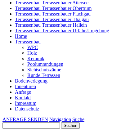
Terrassenbau Terrassenbauer Attersee
Terrassenbau Terrassenbauer Obertrum
Terrassenbau Terrassenbauer Flachgau
Terrassenbau Terrassenbauer Thalgau
Terrassenbau Terrassenbauer Hallein
Terrassenbau Terrassenbauer Urfahr-Umgebung
Home
Terrassenbau
WPC
Holz
Keramik
Poolumrandungen
Sichtschutzzäune
Runde Terrassen
Bodenverlegung
Innentüren
Anfrage
Kontakt
Impressum
Datenschutz
ANFRAGE SENDEN
Navigation
Suche
Suchen
nach: