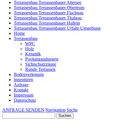
Terrassenbau Terrassenbauer Attersee
Terrassenbau Terrassenbauer Obertrum
Terrassenbau Terrassenbauer Flachgau
Terrassenbau Terrassenbauer Thalgau
Terrassenbau Terrassenbauer Hallein
Terrassenbau Terrassenbauer Urfahr-Umgebung
Home
Terrassenbau
WPC
Holz
Keramik
Poolumrandungen
Sichtschutzzäune
Runde Terrassen
Bodenverlegung
Innentüren
Anfrage
Kontakt
Impressum
Datenschutz
ANFRAGE SENDEN
Navigation
Suche
Suchen
nach: