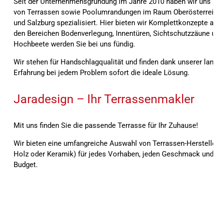
Seit der Unternehmensgründung im Jahre 2010 haben wir uns a
von Terrassen sowie Poolumrandungen im Raum Oberösterreic
und Salzburg spezialisiert. Hier bieten wir Komplettkonzepte an
den Bereichen Bodenverlegung, Innentüren, Sichtschutzzäune u
Hochbeete werden Sie bei uns fündig.
Wir stehen für Handschlagqualität und finden dank unserer lang
Erfahrung bei jedem Problem sofort die ideale Lösung.
Jaradesign – Ihr Terrassenmakler
Mit uns finden Sie die passende Terrasse für Ihr Zuhause!
Wir bieten eine umfangreiche Auswahl von Terrassen-Herstelle
Holz oder Keramik) für jedes Vorhaben, jeden Geschmack und f
Budget.
Seit der Unternehmensgründung im Jahre 2010 haben wir uns auf den Bau von Terrassen sowie Poolumrandungen im Raum Oberösterreich, Bayern und Salzburg spezialisiert
Komplettkonzepte an. Auch in den Bereichen Bodenverlegung, Innentüren, Sichtschutzzäune und Alu-Hochbeete werden Sie bei uns fündig. Bei der Ausführung und Umsetz
achten wir stets auf beste Materialqualität sowie höchste Präzision. Ökonomische Bauweise sowie Wiederverwertbarkeit und Verwendung geprüfter Materialien werden bei
stehen für Handschlagqualität und finden dank unserer langjährigen Erfahrung bei jedem Problem sofort die ideale Lösung. Wir bieten eine umfangreiche Auswahl von Terrass
oder Keramik) für jedes Vorhaben, jeden Geschmack und für jedes Budget.