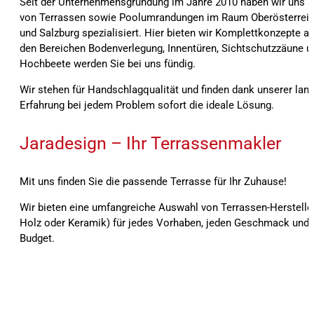
Seit der Unternehmensgründung im Jahre 2010 haben wir uns a
von Terrassen sowie Poolumrandungen im Raum Oberösterreic
und Salzburg spezialisiert. Hier bieten wir Komplettkonzepte an
den Bereichen Bodenverlegung, Innentüren, Sichtschutzzäune u
Hochbeete werden Sie bei uns fündig.
Wir stehen für Handschlagqualität und finden dank unserer lang
Erfahrung bei jedem Problem sofort die ideale Lösung.
Jaradesign – Ihr Terrassenmakler
Mit uns finden Sie die passende Terrasse für Ihr Zuhause!
Wir bieten eine umfangreiche Auswahl von Terrassen-Herstelle
Holz oder Keramik) für jedes Vorhaben, jeden Geschmack und f
Budget.
Seit der Unternehmensgründung im Jahre 2010 haben wir uns auf den Bau von Terrassen sowie Poolumrandungen im Raum Oberösterreich, Bayern und Salzburg spezialisiert
Komplettkonzepte an. Auch in den Bereichen Bodenverlegung, Innentüren, Sichtschutzzäune und Alu-Hochbeete werden Sie bei uns fündig. Bei der Ausführung und Umsetz
achten wir stets auf beste Materialqualität sowie höchste Präzision. Ökonomische Bauweise sowie Wiederverwertbarkeit und Verwendung geprüfter Materialien werden bei
stehen für Handschlagqualität und finden dank unserer langjährigen Erfahrung bei jedem Problem sofort die ideale Lösung. Wir bieten eine umfangreiche Auswahl von Terrass
oder Keramik) für jedes Vorhaben, jeden Geschmack und für jedes Budget.