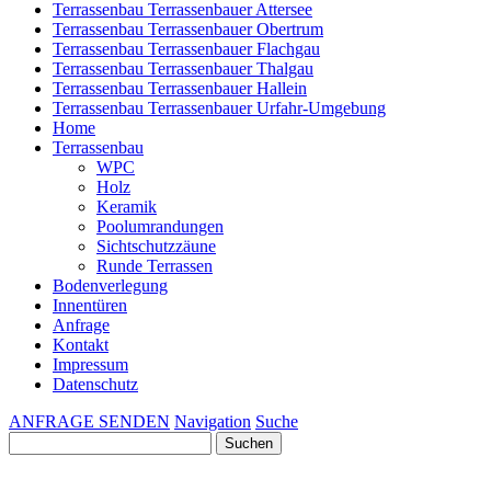
Terrassenbau Terrassenbauer Attersee
Terrassenbau Terrassenbauer Obertrum
Terrassenbau Terrassenbauer Flachgau
Terrassenbau Terrassenbauer Thalgau
Terrassenbau Terrassenbauer Hallein
Terrassenbau Terrassenbauer Urfahr-Umgebung
Home
Terrassenbau
WPC
Holz
Keramik
Poolumrandungen
Sichtschutzzäune
Runde Terrassen
Bodenverlegung
Innentüren
Anfrage
Kontakt
Impressum
Datenschutz
ANFRAGE SENDEN
Navigation
Suche
Suchen
nach: